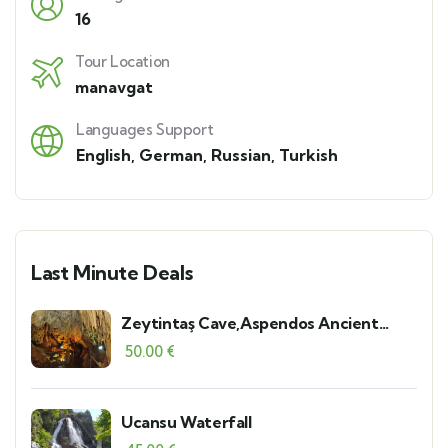
16
Tour Location
manavgat
Languages Support
English
,
German
,
Russian
,
Turkish
Last Minute Deals
Zeytintaş Cave,Aspendos Ancient
Theater and Serik Local Bazaar
50.00
€
Ucansu Waterfall