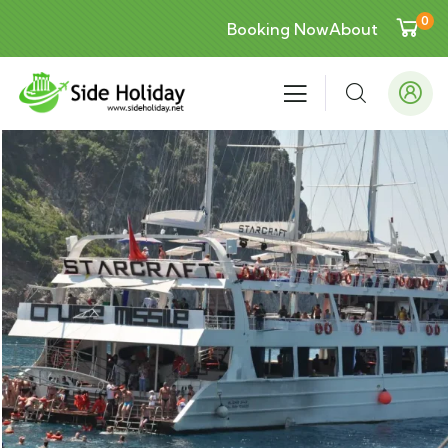
0
Booking Now
About