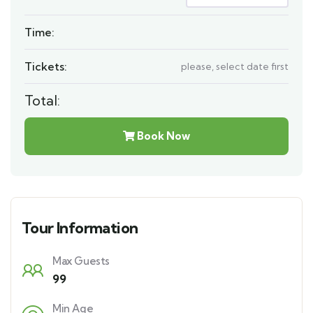
Time:
Tickets:
please, select date first
Total:
Book Now
Tour Information
Max Guests
99
Min Age