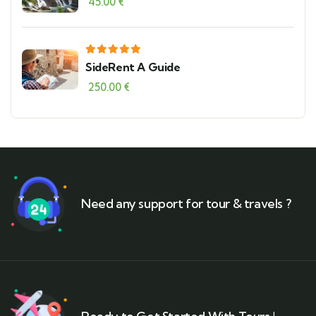
45.00
€
SideRent A Guide
250.00
€
Need any support for tour & travels ?